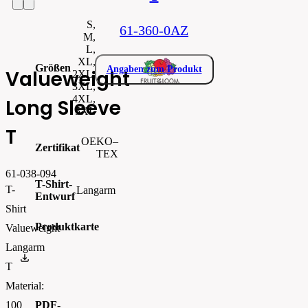
S,
61-360-0AZ
M,
L,
XL,
Größen
Angaben zum Produkt
Valueweight
2XL,
3XL,
4XL,
Long Sleeve
5XL
T
OEKO–
Zertifikat
TEX
61-038-094
T-Shirt-
T-
Langarm
Entwurf
Shirt
Produktkarte
Valueweight
Langarm
ecom_PrintableSellSheet
T
Material:
PDF-
100