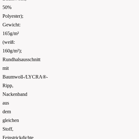
50%
Polyester);
Gewicht:
165g/m²
(weiß:
160g/m²);
Rundhalsausschnitt
mit
Baumwoll-/LYCRA®-
Ripp,
Nackenband
aus
dem
gleichen
Stoff,
Feinstrickdichte