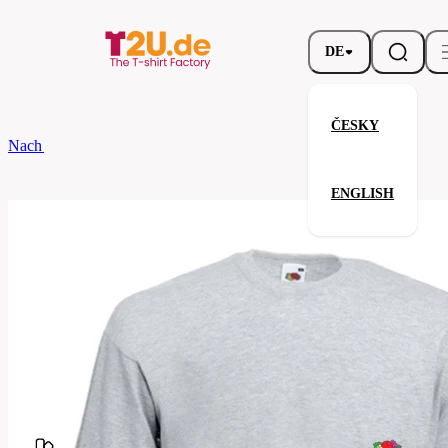
DE
ČESKY
Nach dem Brand
Fruit of the Loom
Valueweight Long Sleeve T
ENGLISH
Valueweight Long Sleeve T
Verwandte Produkte
Parameter
Fruit
Marke
of the
Ihre Zufriedenheit ist unsere Priorität.
Loom
61-
Code
038-
094