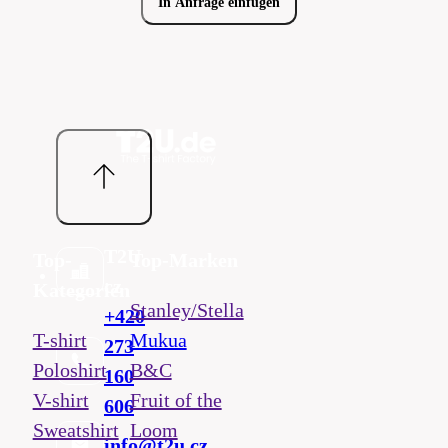
In Anfrage einfügen
T2U
Top-
Top-Marken
cz
Kategorien
Stanley/Stella
+420
T-shirt
Mukua
273
Poloshirt
B&C
160
V-shirt
Fruit of the
606
Sweatshirt
Loom
info@t2u.cz