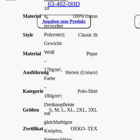
63-402-0HD
10
Material
100% cotton
%
Angaben zum Produkt
recycelter
Polyester);
Style
Classic fit
Gewicht:
Weiß
Material
Pique
–
170g/m²,
Ausführung
Herren (Unisex)
Farbe
–
Kategorie
Polo-Shirt
180g/m²;
Dreiknopfleiste
Größen
S, M, L, XL, 2XL, 3XL
mit
gleichfarbigen
Zertifikat
OEKO–TEX
Knöpfen,
Seitenschlitze;