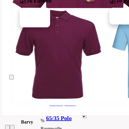
16 Farben
10 F
Material:
100%
Baumwolle
((Heather
Grey
97
%
Baumwolle,
3
%
Marke
Fruit of the Loom
Polyester,
Athletic
Code
63-218-041
Herren (Unisex)
Heather
90
65/35 Polo
%
Barvy
Baumwolle,