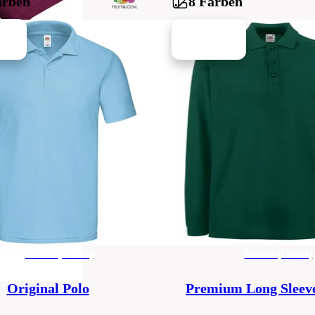
arben
8 Farben
Herren (Unisex)
Herren (Unisex)
Original Polo
Premium Long Sleeve