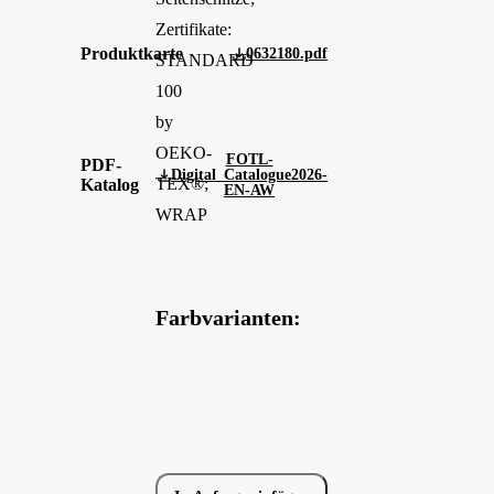
Zertifikate:
Produktkarte
0632180.pdf
STANDARD
100
by
OEKO-
FOTL-
PDF-
Digital_Catalogue2026-
TEX®;
Katalog
EN-AW
WRAP
Farbvarianten: