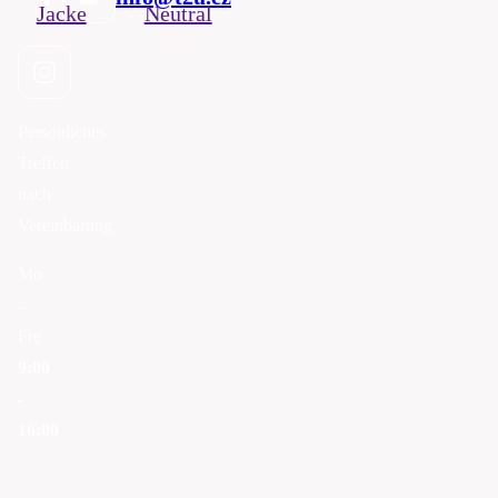
Jacke
Neutral
Persönliches
Treffen
nach
Vereinbarung
Mo
-
Fre
9:00
-
16:00