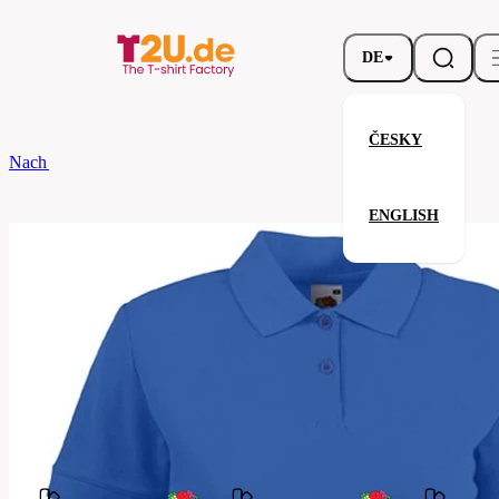
DE
ČESKY
Nach dem Brand
Fruit of the Loom
Ladies 65/35 Polo
ENGLISH
Ladies 65/35 Polo
Verwandte Produkte
Parameter
Fruit
Marke
of the
Ihre Zufriedenheit ist unsere Priorität.
Loom
63-
Code
212-
051