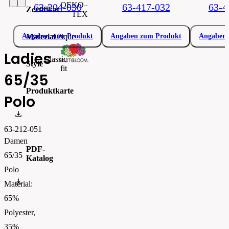
OEKO–
63-204-030
63-417-032
63-
Zertifikat
TEX
Material
Pique
Angaben zum Produkt
Angaben zum Produkt
Angaben 
Ladies
Classic
Style
fit
65/35
Produktkarte
Polo
0632120.pdf
63-212-051
Damen
PDF-
65/35
Katalog
Polo
FOTL-Digital_Catalogue2026-EN-AW
Material:
65%
Polyester,
35%