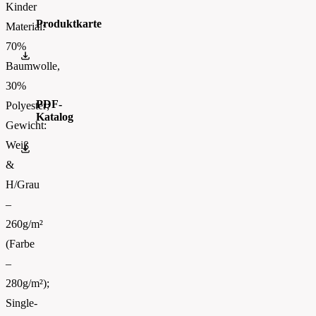
Kinder
Produktkarte
Material:
70%
0620310.pdf
Baumwolle,
30%
PDF-
Polyester;
Katalog
Gewicht:
Weiß
FOTL-Digital_Catalogue2026-EN-AW
&
H/Grau
–
260g/m²
(Farbe
–
280g/m²);
Single-