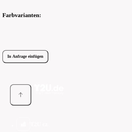
Farbvarianten:
In Anfrage einfügen
T2U cz