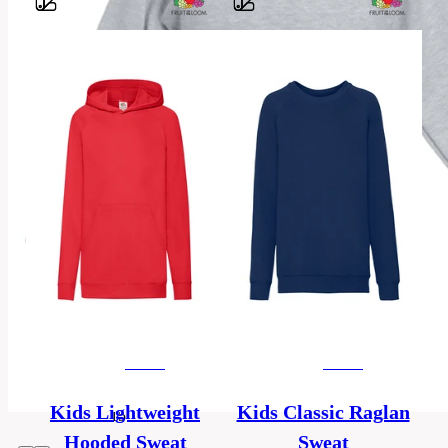
Barvy
70%
bavlna,
Material
30%
polyester
3-
4,
5-
6,
7-
8,
Größen
9-
11,
12-
kinder
kinder
13,
14-
Kids Lightweight
Kids Classic Raglan
15
Hooded Sweat
Sweat