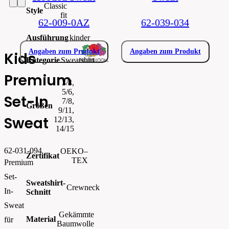
Classic
Style
fit
62-009-0AZ
62-039-034
Ausführung
kinder
Angaben zum Produkt
Angaben zum Produkt
Kids
Kategorie
Sweatshirt
Premium
3/4,
5/6,
Set-In
7/8,
Größen
9/11,
Sweat
12/13,
14/15
62-031-094
OEKO–
Zertifikat
TEX
Premium
Set-
Sweatshirt-
Crewneck
In-
Schnitt
Sweat
Gekämmte
Material
für
Baumwolle