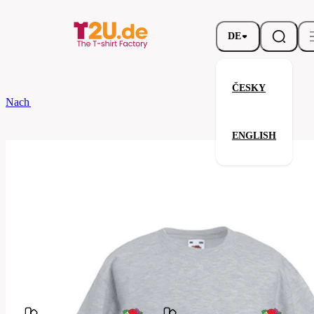
DE
ČESKY
Nach dem Brand
Fruit of the Loom
Kids Premium Set-In Sweat
ENGLISH
Kids Premium Set-In Sweat
Verwandte Produkte
Parameter
Fruit
Marke
of the
Ihre Zufriedenheit ist unsere Priorität.
Loom
62-
Code
031-
094