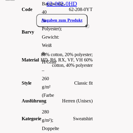
62-062-0HD
Baumwolle,
Code
62-208-0YT
40
%
Angaben zum Produkt
Polyester);
Barvy
Gewicht:
Weiß
&
80% cotton, 20% polyester;
Material
HD, R6, RX, VF, VH 60%
H/Grau
cotton, 40% polyester
–
260
Style
Classic fit
g/m²
(Farbe
Ausführung
Herren (Unisex)
–
280
Kategorie
Sweatshirt
g/m²);
Doppelte