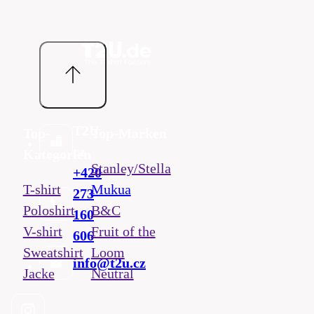
T2U
Top-
Top-Marken
cz
Kategorien
Stanley/Stella
+420
T-shirt
Mukua
273
Poloshirt
B&C
160
V-shirt
Fruit of the
606
Sweatshirt
Loom
info@t2u.cz
Jacke
Neutral