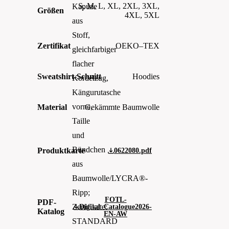
S, M, L, XL, 2XL, 3XL,
Kapuze
Größen
4XL, 5XL
aus
Stoff,
Zertifikat
OEKO–TEX
gleichfarbiger
flacher
Sweatshirt-Schnitt
Hoodies
Kordelzug,
Kängurutasche
vorne,
Material
Gekämmte Baumwolle
Taille
und
Bündchen
Produktkarte
0622080.pdf
aus
Baumwolle/LYCRA®-
Ripp;
FOTL-
PDF-
Zertifikate:
Digital_Catalogue2026-
Katalog
EN-AW
STANDARD