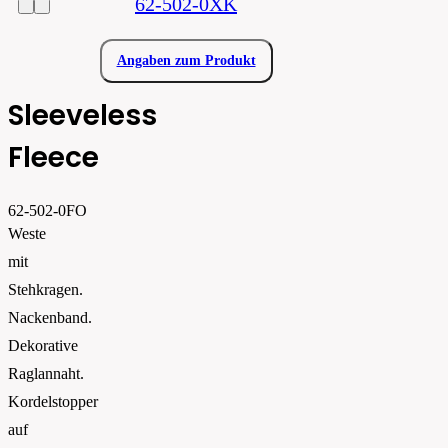
62-502-0XK
Angaben zum Produkt
Sleeveless
Fleece
62-502-0FO
Weste
mit
Stehkragen.
Nackenband.
Dekorative
Raglannaht.
Kordelstopper
auf