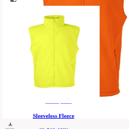
Barvy
100%
Material
fleece
antipilling
Herren
Ausführung
(Unisex)
Kategorie
fleece
S,
M,
Größen
L,
XL,
2XL
Herren (Unisex)
Produktkarte
Sleeveless Fleece
62-502-0.pdf