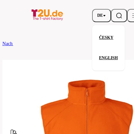
DE
ČESKY
Nach dem Brand
Výprodej
Sleeveless Fleece
ENGLISH
Sleeveless Fleece
Verwandte Produkte
Parameter
Marke
Výprodej
Ihre Zufriedenheit ist unsere Priorität.
62-
Code
502-
0FO