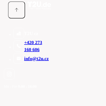
T2U cz
+420 273
160 606
info@t2u.cz
Mo - Fre
9:00 - 16:00