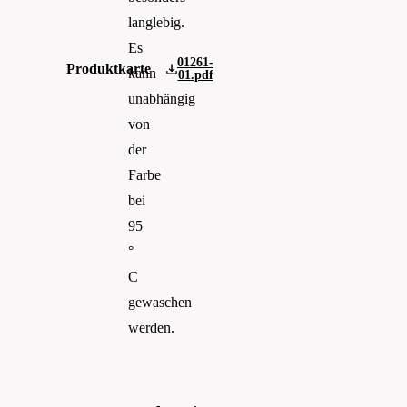
langlebig.
Es
01261-
Produktkarte
kann
01.pdf
unabhängig
von
der
Farbe
bei
95
°
C
gewaschen
werden.