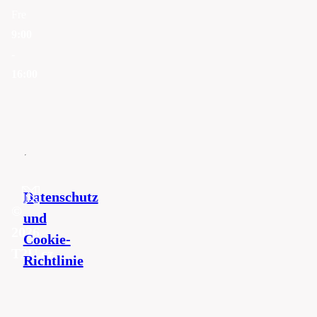
Fre
9:00
-
16:00
Datenschutz
©
und
2026
Cookie-
T2U.cz
Richtlinie