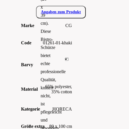
x
Angaben zum Produkt
39
cm).
Marke
CG
Diese
Bistro-
Code
01261-01-khaki
Schürze
bietet
echte
Barvy
professionelle
Qualität,
65% polyester,
knittert
Material
35% cotton
nicht,
ist
Kategorie
HORECA
pflegeleicht
und
Größe extra
80 x 100 cm
besonders