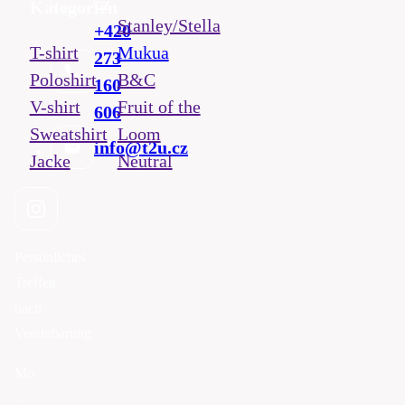
cz
Kategorien
Stanley/Stella
+420
T-shirt
Mukua
273
Poloshirt
B&C
160
V-shirt
Fruit of the
606
Sweatshirt
Loom
info@t2u.cz
Jacke
Neutral
Persönliches
Treffen
nach
Vereinbarung
Mo
-