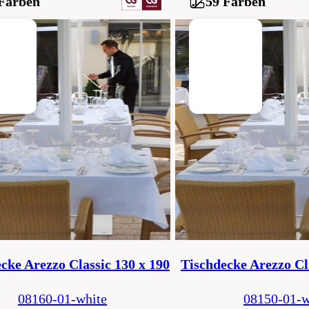
Farben
59 Farben
cke Arezzo Classic 130 x 190
Tischdecke Arezzo Cl
08160-01-white
08150-01-w