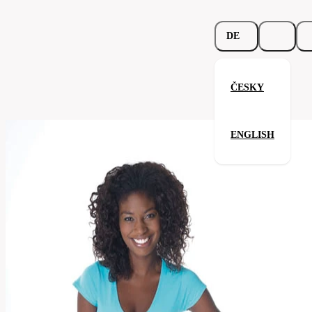
DE
ČESKY
BeauTy™ V-Neck
ENGLISH
Verwandte Produkte
Parameter
197.02-
Code
Ihre Zufriedenheit ist unsere Priorität.
cit
Ausführung
Damen
v-
Kategorie
shirt