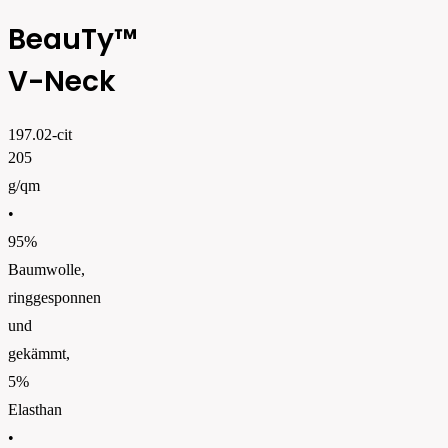
BeauTy™
V-Neck
197.02-cit
205
g/qm
•
95%
Baumwolle,
ringgesponnen
und
gekämmt,
5%
Elasthan
•