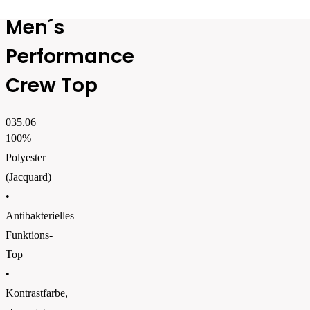
Men´s
Performance
Crew Top
035.06
100%
Polyester
(Jacquard)
•
Antibakterielles
Funktions-
Top
•
Kontrastfarbe,