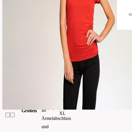
Atmungsaktives
•
e
Antibakterielles
Funktions-
T-
Shirt
•
Code
076.06
Nackenband
•
Ausführung
Damen
Angeschnittene
Ärmel
Kategorie
t-shirt
•
Doppelnaht
XS, S, M, L,
an
Größen
XL
Ärmelabschluss
und