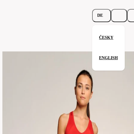
DE
ČESKY
Ladies´ Mesh Back Tank
ENGLISH
Verwandte Produkte
Parameter
Code
012.06
Ihre Zufriedenheit ist unsere Priorität.
Ausführung
Damen
sport
Kategorie
a
fitness