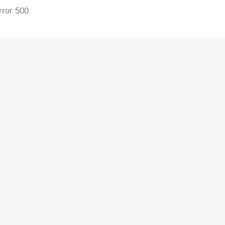
rror 500