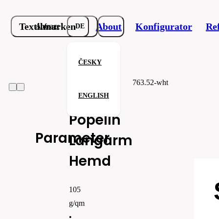
Textilmarken
About
Konfigurator
Re
Anfrage
DE
ČESKY
Kinder Popelin Langarm Hemd
763.52-wht
Kinder
ENGLISH
Popelin
Parameter
Langarm
Hemd
105
g/qm
•