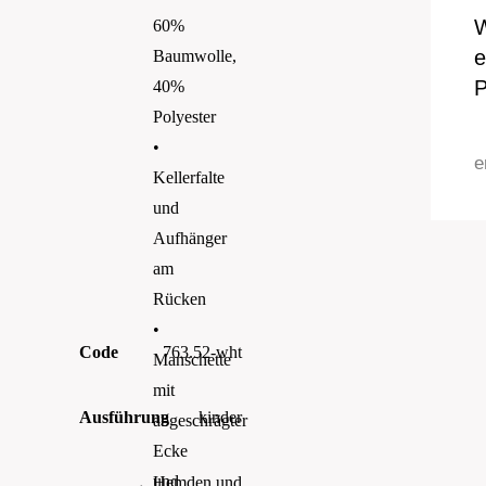
W
60%
e
Baumwolle,
P
40%
Polyester
•
e
Kellerfalte
und
Aufhänger
am
Rücken
•
Code
763.52-wht
Manschette
mit
Ausführung
kinder
abgeschrägter
Ecke
und
Hemden und