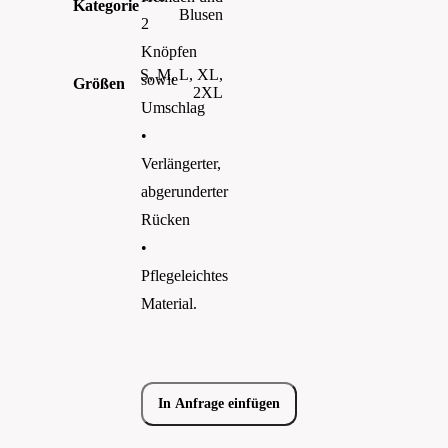
Kategorie
Blusen
2
Knöpfen
S, M, L, XL,
sowie
Größen
2XL
Umschlag
•
Verlängerter,
abgerunderter
Rücken
•
Pflegeleichtes
Material.
In Anfrage einfügen