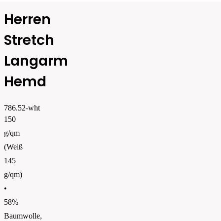
Herren
Stretch
Langarm
Hemd
786.52-wht
150
g/qm
(Weiß
145
g/qm)
•
58%
Baumwolle,