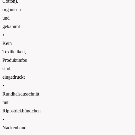
Cotton),
organisch
und
gekämmt
•
Kein
Textiletikett,
Produktinfos
sind
eingedruckt
•
Rundhalsausschnitt
mit
Rippstrickbündchen
•
Nackenband