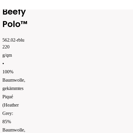
Beefy
Polo™
562.02-rblu
220
g/qm
•
100%
Baumwolle,
gekämmtes
Piqué
(Heather
Grey:
85%
Baumwolle,