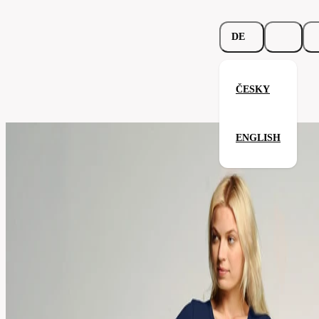
DE
ČESKY
Ladies´ Performance Tee
ENGLISH
Verwandte Produkte
Parameter
Code
014.06
Ihre Zufriedenheit ist unsere Priorität.
Ausführung
Damen
t-
Kategorie
shirt